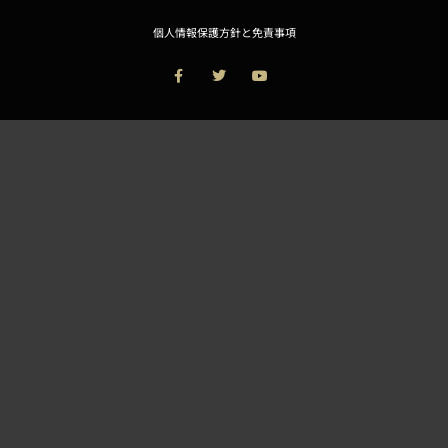
個人情報保護方針と免責事項
F
T
Y
a
w
o
c
i
u
e
t
t
b
t
u
o
e
b
o
r
e
k
-
f