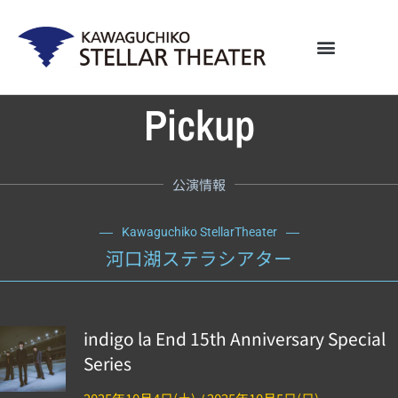
内
容
を
ス
キ
ッ
Pickup
プ
公演情報
Kawaguchiko StellarTheater
河口湖ステラシアター
indigo la End 15th Anniversary Special
Series