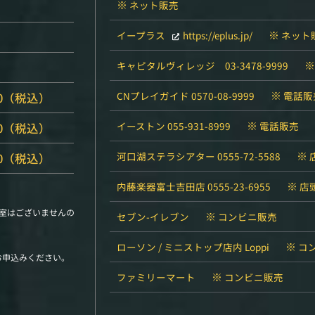
※
ネット販売
※
イープラス
https://eplus.jp/
ネット
キャピタルヴィレッジ 03-3478-9999
※
CNプレイガイド 0570-08-9999
電話販
00（税込）
※
イーストン 055-931-8999
電話販売
00（税込）
※
河口湖ステラシアター 0555-72-5588
00（税込）
※
内藤楽器富士吉田店 0555-23-6955
店
室はございませんの
※
セブン-イレブン
コンビニ販売
。
※
ローソン / ミニストップ店内 Loppi
コ
お申込みください。
※
ファミリーマート
コンビニ販売