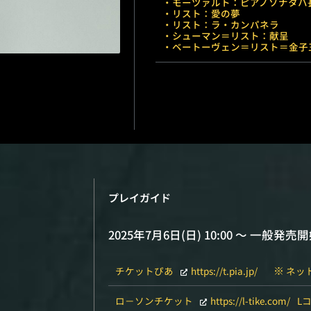
・モーツァルト：ピアノソナタハ長
・リスト：愛の夢
・リスト：ラ・カンパネラ
・シューマン＝リスト：献呈
・ベートーヴェン＝リスト＝金子三
プレイガイド
2025年7月6日(日) 10:00 〜 一般発売
※
チケットぴあ
https://t.pia.jp/
ネッ
ロ－ソンチケット
https://l-tike.com/
L