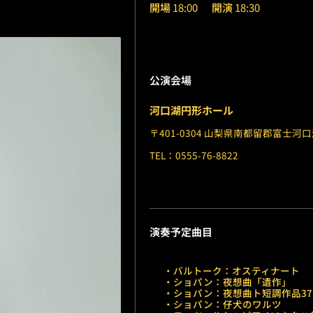
開場
18:00
開演
18:30
公演会場
河口湖円形ホール
〒401-0304 山梨県南都留郡富士河口
TEL：0555-76-8822
演奏予定曲目
・バルトーク：オスティナート
・ショパン：夜想曲「遺作」
・ショパン：夜想曲ト短調作品37
・ショパン：仔犬のワルツ