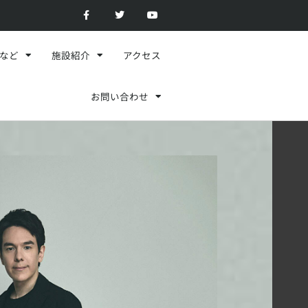
F
T
Y
a
w
o
c
i
u
e
t
t
b
t
u
o
e
b
スなど
施設紹介
アクセス
o
r
e
k
-
f
お問い合わせ