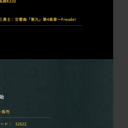
調K330
勇士：交響曲「第九」第4楽章〜Freude!
開始
ト販売
コード：
32622