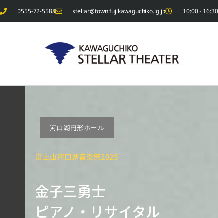
内
0555-72-5588
stellar@town.fujikawaguchiko.lg.jp
10:00 - 1
容
を
ス
キ
ッ
プ
河口湖円形ホール
富士山河口湖音楽祭2025
金子三勇士
ピアノ・リサイタル