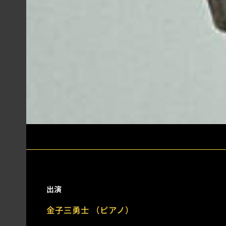
出演
金子三勇士 （ピアノ）