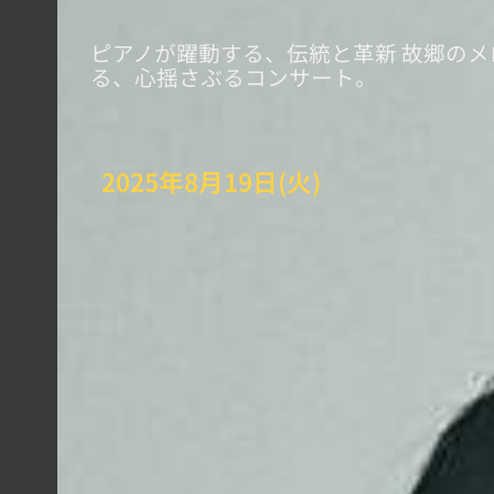
ピアノが躍動する、伝統と革新 故郷の
る、心揺さぶるコンサート。
2025年8月19日(火)