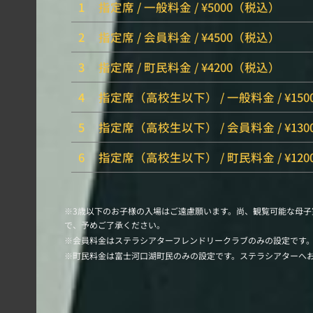
1
指定席 / 一般料金 / ¥5000（税込）
2
指定席 / 会員料金 / ¥4500（税込）
3
指定席 / 町民料金 / ¥4200（税込）
4
指定席（高校生以下） / 一般料金 / ¥15
5
指定席（高校生以下） / 会員料金 / ¥13
6
指定席（高校生以下） / 町民料金 / ¥12
※3歳以下のお子様の入場はご遠慮願います。尚、観覧可能な母子
で、予めご了承ください。
※会員料金はステラシアターフレンドリークラブのみの設定です
※町民料金は富士河口湖町民のみの設定です。ステラシアターへ