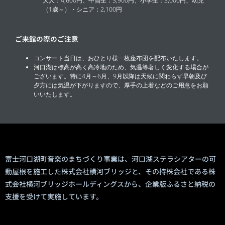
大人：4,600円、中高生：3,900円、小学生：3,000円、幼児
（1歳～）・シニア：2,100円
ご来館の際のご注意
コンサート当日は、おひとり様一枚座布団を配布いたします。
河口湖は標高が高く高冷地のため、気温等著しく変化する場合が
ございます。特に4月～6月、9月以降は天候に関わらず早朝及び
夕方には気温が下がりますので、厚手の上着などのご用意をお願
いいたします。
富士河口湖町音楽のまちづくり事業は、河口湖ステラシアターの可
動屋根を施工した株式会社横河ブリッジと、その持株会社である株
式会社横河ブリッジホールディングスから、企業版ふるさと納税の
支援を受けて実施しています。