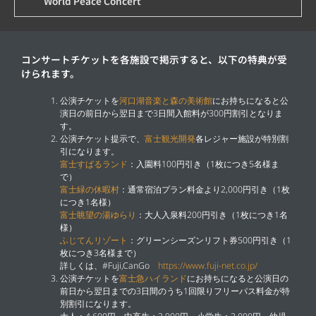
World Peace Concert
コンサートチケットを各施設で掲示すると、以下の特典が受
けられます。
公演チケットを
河口湖音楽と森の美術館
にお持ちになると公
演日の前日から翌日まで3日間入館料が300円割引となりま
す。
公演チケット提示で、
富士観光開発
各レジャー施設が特別割
引になります。
富士すばるランド
：入園料100円引き（1枚につき5名様ま
で）
富士緑の休暇村
：通常宿泊プラン料金より2,000円引き（1枚
につき1名様）
富士眺望の湯ゆらり
：大人入泉料200円引き（1枚につき1名
様）
ふじてんリゾート
：グリーンシーズンリフト券500円引き（1
枚につき3名様まで）
詳しくは、#Fuji,CanGo
https://www.fuji-net.co.jp/
公演チケットを
富士急ハイランド
にお持ちになると公演日の
前日から翌日までの3日間のうち1回限りフリーパス料金が特
別割引になります。