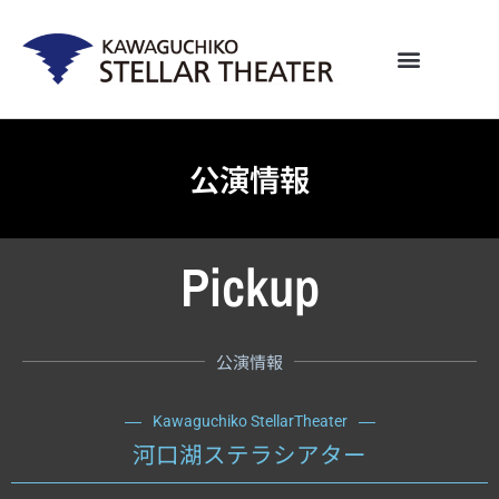
内
容
を
ス
キ
ッ
プ
公演情報
Pickup
公演情報
Kawaguchiko StellarTheater
河口湖ステラシアター