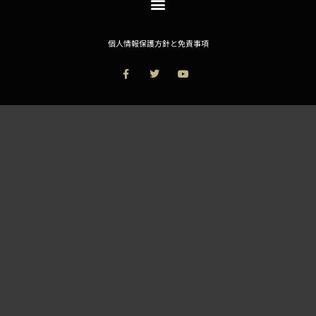
個人情報保護方針と免責事項
F
T
Y
a
w
o
c
i
u
e
t
t
b
t
u
o
e
b
o
r
e
k
-
f