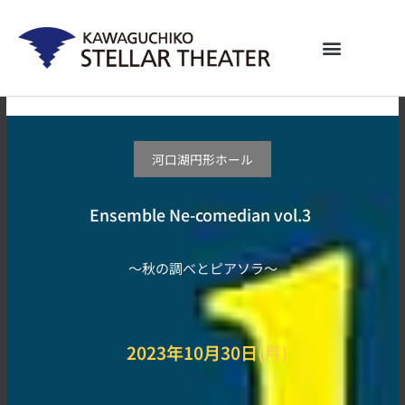
内
容
を
ス
キ
ッ
プ
河口湖円形ホール
Ensemble Ne-comedian vol.3
～秋の調べとピアソラ～
2023年10月30日(月)