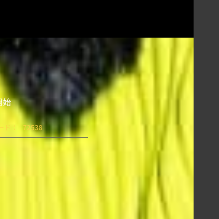
売開始
ード：
72538