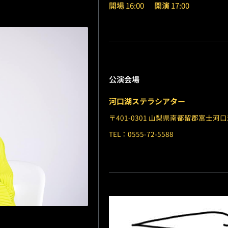
開場
16:00
開演
17:00
公演会場
河口湖ステラシアター
〒401-0301 山梨県南都留郡富士河口
TEL：0555-72-5588