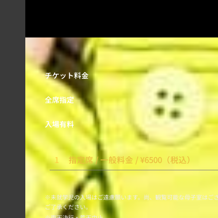
チケット料金
全席指定
入場有料
1
指定席 / 一般料金 / ¥6500（税込）
※未就学児の入場はご遠慮願います。尚、観覧可能な母子室はご
ご了承ください。
※雨天決行・荒天中止。