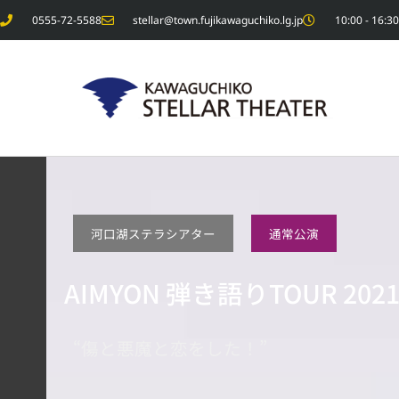
内
0555-72-5588
stellar@town.fujikawaguchiko.lg.jp
10:00 - 1
容
を
ス
キ
ッ
プ
河口湖ステラシアター
通常公演
AIMYON 弾き語りTOUR 202
“傷と悪魔と恋をした！”