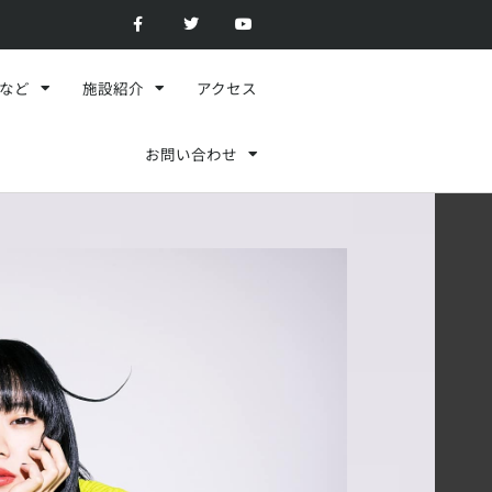
F
T
Y
a
w
o
c
i
u
e
t
t
b
t
u
o
e
b
スなど
施設紹介
アクセス
o
r
e
k
-
f
お問い合わせ