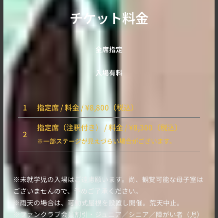
チケット料金
全席指定
入場有料
1
指定席 / 料金 / ¥8,800（税込）
指定席（注釈付き） / 料金 / ¥8,300（税込）
2
※一部ステージが見えづらい場合がございます。
※未就学児の入場はご遠慮願います。尚、観覧可能な母子室は
ございませんので、予めご了承ください。
※雨天の場合は、可動式屋根を設置し開催。荒天中止。
※ファンクラブ会員割引・ジュニア／シニア／障がい者（児）