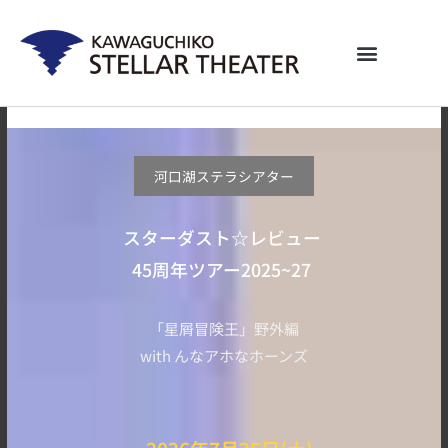
内
容
を
ス
キ
ッ
プ
河口湖ステラシアター
スターダスト☆レビュー
45周年ツアー2025~27
「星屑冒険王」野外編
with んなアホなホーンズ