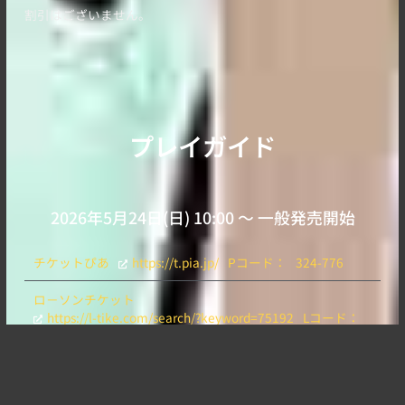
割引はございません。
プレイガイド
2026年5月24日(日) 10:00 〜 一般発売開始
チケットぴあ
https://t.pia.jp/
Pコード：
324-776
ロ－ソンチケット
https://l-tike.com/search/?keyword=75192
Lコード：
75192
イープラス
https://eplus.jp/sdr/