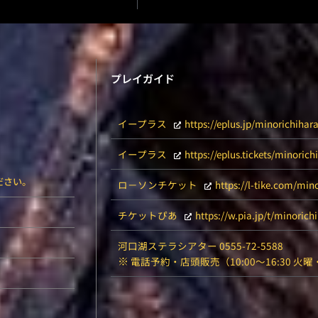
プレイガイド
イープラス
https://eplus.jp/minorichihara
イープラス
https://eplus.tickets/minorich
ださい。
ロ－ソンチケット
https://l-tike.com/min
チケットぴあ
https://w.pia.jp/t/minorich
河口湖ステラシアター 0555-72-5588
※
電話予約・店頭販売（10:00～16:30 火