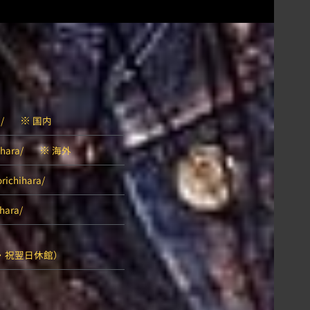
※
/
国内
※
ihara/
海外
orichihara/
ihara/
曜・祝翌日休館）