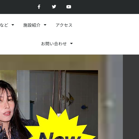
F
T
Y
a
w
o
c
i
u
e
t
t
b
t
u
o
e
b
スなど
施設紹介
アクセス
o
r
e
k
-
f
お問い合わせ