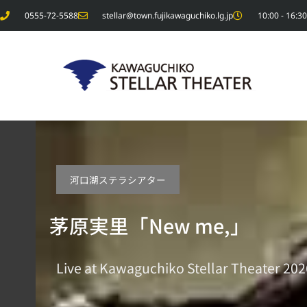
内
0555-72-5588
stellar@town.fujikawaguchiko.lg.jp
10:00 - 1
容
を
ス
キ
ッ
プ
河口湖ステラシアター
茅原実里「New me,」
Live at Kawaguchiko Stellar Theater 202