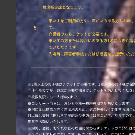
着席指定席となります。
車いすをご利用の方や、障がいのある方もお申し
5
す。
介護者の方もチケットが必要です。
車いすの方または障がいのある方1名につき介護
ていただきます。
入場時に障害者手帳または診断書をご提示いただ
※3歳以上のお子様はチケットが必要です。3歳未満のお子様は保
同伴可能ですが、お席が必要な場合はチケットを購入してくださ
※枚数制限：お一人様4枚まで
※コンサート当日は、おひとり様一枚座布団を配布いたします。
※河口湖は標高が高く高冷地のため、気温等著しく変化する場合が
月以降は天候に関わらず早朝及び夕方には気温が下がりますので
用意をお願いいたします。
※紛失、盗難、お忘れなどの理由に関わらずチケットの再発行は
※チケットの転売は禁止です。転売に伴うトラブルについて、主