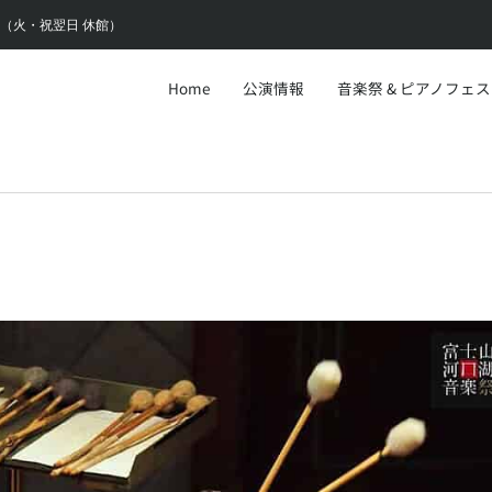
6:30（火・祝翌日 休館）
Home
公演情報
音楽祭 & ピアノフェ