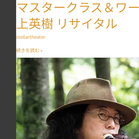
マスタークラス＆ワー
ル
上英樹 リサイタル
stellartheater
続きを読む »
オ
マ
タ
タ
ツ
ロ
ウ
の
笛
世
界