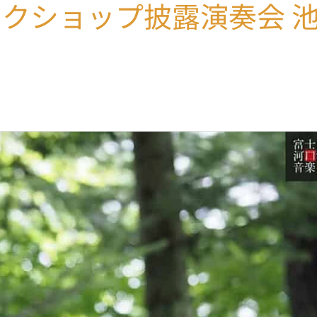
クショップ披露演奏会 