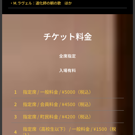
・M.ラヴェル：道化師の朝の歌 ほか
チケット料金
全席指定
入場有料
1
指定席 / 一般料金 / ¥5000（税込）
2
指定席 / 会員料金 / ¥4500（税込）
3
指定席 / 町民料金 / ¥4200（税込）
指定席（高校生以下） / 一般料金 / ¥1500（税
4
込）