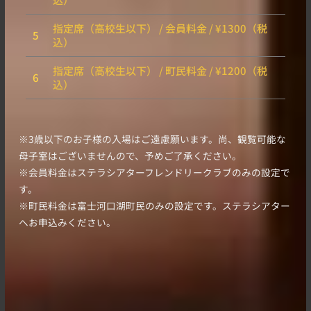
指定席（高校生以下） / 会員料金 / ¥1300（税
5
込）
指定席（高校生以下） / 町民料金 / ¥1200（税
6
込）
※3歳以下のお子様の入場はご遠慮願います。尚、観覧可能な
母子室はございませんので、予めご了承ください。
※会員料金はステラシアターフレンドリークラブのみの設定で
す。
※町民料金は富士河口湖町民のみの設定です。ステラシアター
へお申込みください。