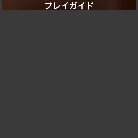
プレイガイド
2025年7月13日(日) 10:00 〜 一般発売開始
チケットぴあ
https://t.pia.jp/
※
ネット販売
ロ－ソンチケット
https://l-tike.com/
Lコード：
32622
※
ネット販売
イープラス
https://eplus.jp/
※
ネット販売
キャピタルヴィレッジ 03-3478-9999
※
電話販売
CNプレイガイド 0570-08-9999
※
電話販売
イーストン 055-931-8999
※
電話販売
河口湖ステラシアター 0555-72-5588
※
店頭販売, 電話販売