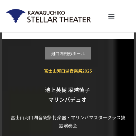
内
容
を
ス
キ
ッ
プ
河口湖円形ホール
富士山河口湖音楽祭2025
池上英樹 塚越慎子
マリンバデュオ
富士山河口湖音楽祭 打楽器・マリンバマスタークラス披
露演奏会