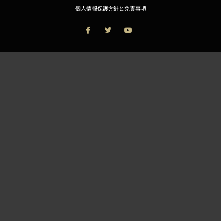
個人情報保護方針と免責事項
F
T
Y
a
w
o
c
i
u
e
t
t
b
t
u
o
e
b
o
r
e
k
-
f