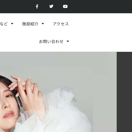
F
T
Y
a
w
o
c
i
u
e
t
t
b
t
u
o
e
b
スなど
施設紹介
アクセス
o
r
e
k
-
f
お問い合わせ