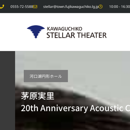
内
0555-72-5588
stellar@town.fujikawaguchiko.lg.jp
10:00 - 1
容
を
ス
キ
ッ
プ
河口湖円形ホール
茅原実里
20th Anniversary Acoustic 