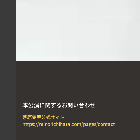
※未就学児の入場はご遠慮願います。尚、観覧可能な母子室はご
ご了承ください。
本公演に関するお問い合わせ
茅原実里公式サイト
https://minorichihara.com/pages/contact