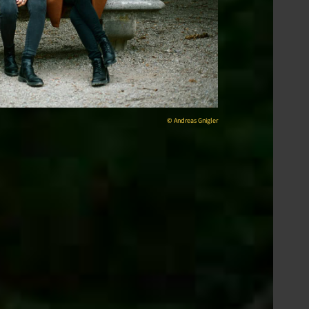
©︎
Andreas Gnigler