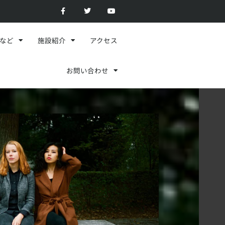
F
T
Y
a
w
o
c
i
u
e
t
t
b
t
u
o
e
b
スなど
施設紹介
アクセス
o
r
e
k
-
f
お問い合わせ