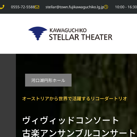
内
0555-72-5588
stellar@town.fujikawaguchiko.lg.jp
10:00 - 1
容
を
ス
キ
ッ
プ
河口湖円形ホール
オーストリアから世界で活躍するリコーダートリオ
ヴィヴィッドコンソート
古楽アンサンブルコンサート