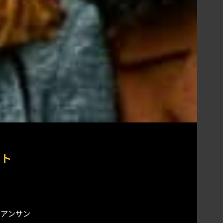
ート
内アンサン