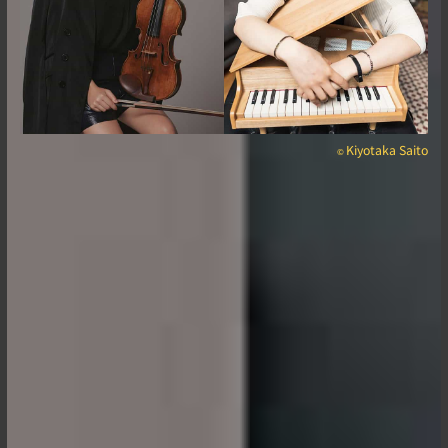
Kiyotaka Saito
©︎