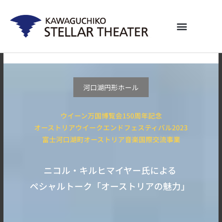
内
容
を
ス
キ
ッ
プ
河口湖円形ホール
ウイーン万国博覧会150周年記念
オーストリアウイークエンドフェスティバル2023
富士河口湖町オーストリア音楽国際交流事業
ニコル・キルヒマイヤー氏による
ペシャルトーク「オーストリアの魅力」