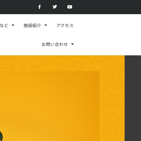
F
T
Y
a
w
o
c
i
u
e
t
t
b
t
u
o
e
b
スなど
施設紹介
アクセス
o
r
e
k
-
f
お問い合わせ