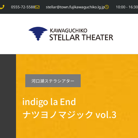
内
0555-72-5588
stellar@town.fujikawaguchiko.lg.jp
10:00 - 1
容
を
ス
キ
ッ
プ
河口湖ステラシアター
indigo la End
ナツヨノマジック vol.3