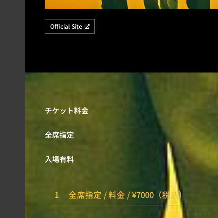
Official Site
チケット料金
全席指定
入場有料
1
全席指定 / 料金 / ¥7000（税込）