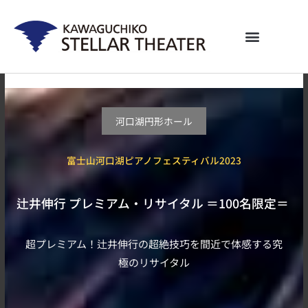
内
容
を
ス
キ
ッ
プ
河口湖円形ホール
富士山河口湖ピアノフェスティバル2023
辻井伸行 プレミアム・リサイタル ＝100名限定＝
超プレミアム！辻井伸行の超絶技巧を間近で体感する究
極のリサイタル