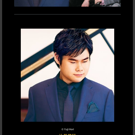
©︎
Yuji Hori