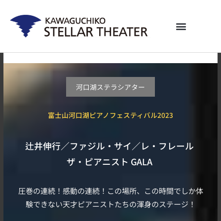
内
容
を
ス
キ
ッ
プ
河口湖ステラシアター
富士山河口湖ピアノフェスティバル2023
辻井伸行／ファジル・サイ／レ・フレール
ザ・ピアニスト GALA
圧巻の連続！感動の連続！この場所、この時間でしか体
験できない天才ピアニストたちの渾身のステージ！