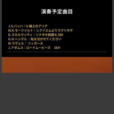
演奏予定曲目
J.S.バッハ：G 線上のアリア
W.A.モーツァルト：レクイエムよりラクリモサ
D.スカルラッティ：ソナタホ長調 K.380
G.H.ヘンデル ：私を泣かせてください
M.ラヴェル： ツィガーヌ
J.アダムス：ロードムービーズ ほか
チケット料金
全席指定
入場有料