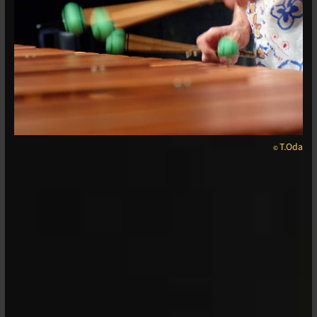
T.Oda
©︎