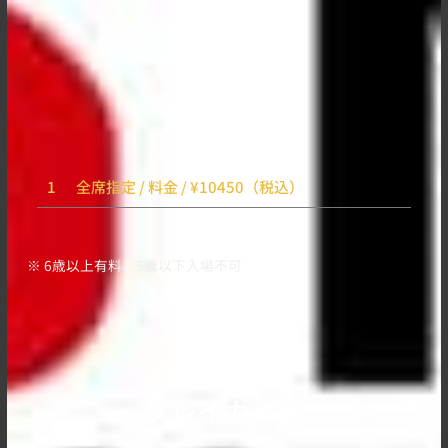
チケット料金
全席指定
1
全席指定 / 料金 / ¥10450（税込）
※ 6歳以上有料、5歳以下入場不可
プレイガイド