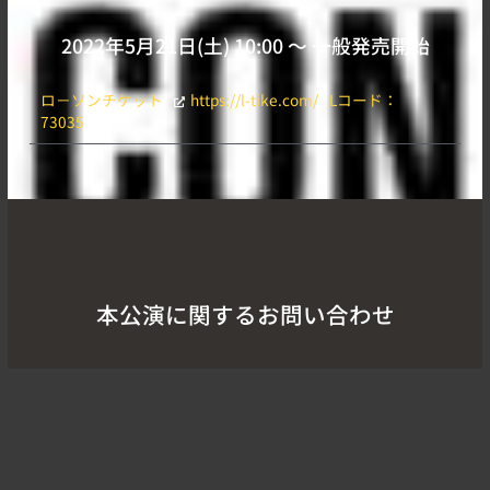
2022年5月21日(土) 10:00 〜 一般発売開始
ロ－ソンチケット
https://l-tike.com/
Lコード：
73035
本公演に関するお問い合わせ
DISK GARAGE
050-5533-0888
（平日12:00～15:00）
https://info.diskgarage.com/