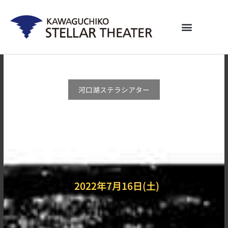
内
容
を
ス
キ
ッ
プ
河口湖ステラシアター
RYUJI IMAICHI CONCEPT LIVE 2022 "RILY'S
NIGHT"
2022年7月16日(土)