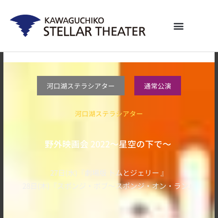
内
容
を
ス
キ
ッ
プ
河口湖ステラシアター
通常公演
河口湖ステラシアター
野外映画会 2022～星空の下で～
27日(水)『劇場版 トムとジェリー 』
28日(木)『スポンジ・ボブ〜スポンジ・オン・ラン』