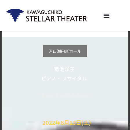
内
容
を
ス
キ
ッ
プ
河口湖円形ホール
菊池洋子
ピアノ・リサイタル
富士山河口湖音楽祭2022
2022年8月13日(土)