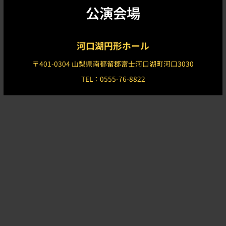
公演会場
河口湖円形ホール
〒401-0304 山梨県南都留郡富士河口湖町河口3030
TEL：0555-76-8822
富士山河口湖音楽祭実行委員会
主催：
富士山河口湖音楽祭実行委員
企画・制作：