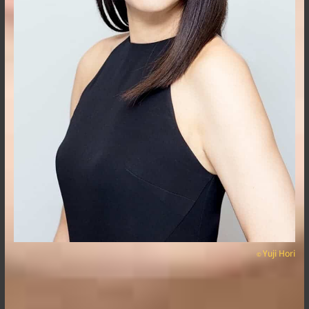
Yuji Hori
©︎