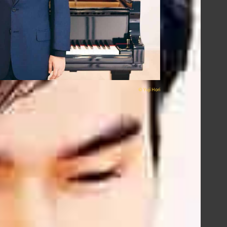
©︎
Yuji Hori