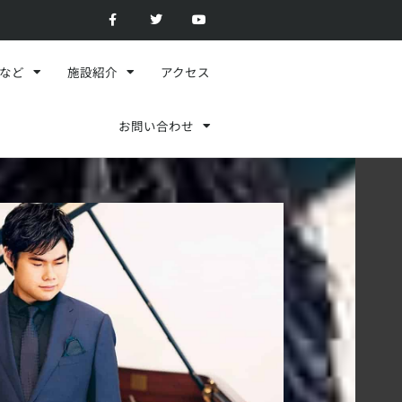
F
T
Y
a
w
o
c
i
u
e
t
t
b
t
u
o
e
b
スなど
施設紹介
アクセス
o
r
e
k
-
f
お問い合わせ