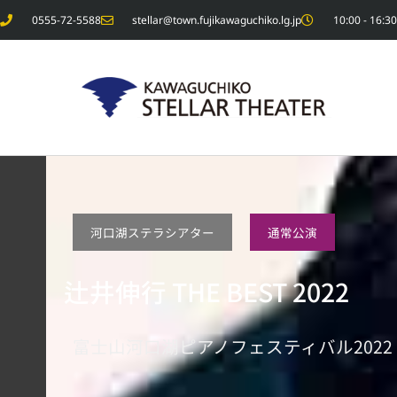
内
0555-72-5588
stellar@town.fujikawaguchiko.lg.jp
10:00 - 1
容
を
ス
キ
ッ
プ
河口湖ステラシアター
通常公演
辻井伸行 THE BEST 2022
富士山河口湖ピアノフェスティバル2022