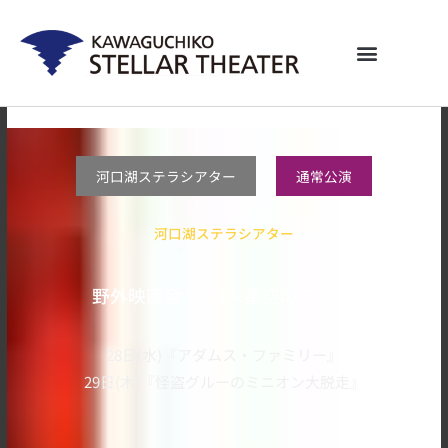
内
容
を
ス
キ
ッ
プ
河口湖ステラシアター
通常公演
河口湖ステラシアター
野外映画会 2021～星空の下で～
28日(水)『アダムス・ファミリー』
29日(木)『怪盗グルーのミニオン大脱走』