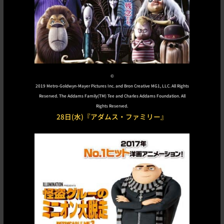
©︎
2019 Metro-Goldwyn-Mayer Pictures Inc. and Bron Creative MG1, LLC. All Rights
Reserved. The Addams Family(TM) Tee and Charles Addams Foundation. All
Rights Reserved.
28日(水)『アダムス・ファミリー』