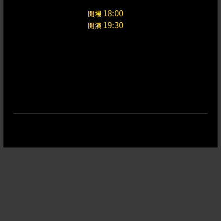
18:00
開場
19:30
開演
公演会場
河口湖ステラシアター
〒401-0301 山梨県南都留郡富士河口湖町船津5577