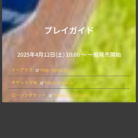
プレイガイド
2025年4月12日(土) 10:00 〜 一般発売開始
イープラス
http://eplus.jp
チケットぴあ
https://t.pia.jp/
ロ－ソンチケット
https://l-tike.com/
CNプレイガイド 0570-08-9999
キャピタルヴィレッジ 03-3478-9999
河口湖ステラシアター 0555-72-5588