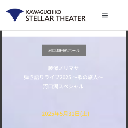
内
容
を
ス
キ
ッ
プ
河口湖円形ホール
藤澤ノリマサ
弾き語りライブ2025 〜歌の旅人〜
河口湖スペシャル
2025年5月31日(土)