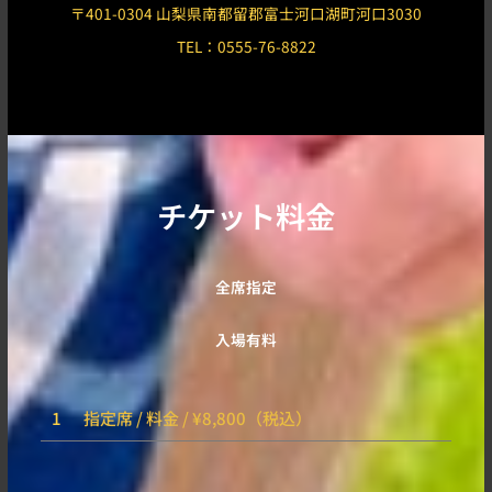
〒401-0304 山梨県南都留郡富士河口湖町河口3030
TEL：0555-76-8822
チケット料金
全席指定
入場有料
1
指定席 / 料金 / ¥8,800（税込）